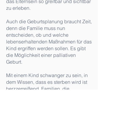
das Elternsein so greifbar und sichtbar
zu erleben.
Auch die Geburtsplanung braucht Zeit,
denn die Familie muss nun
entscheiden, ob und welche
lebenserhaltenden Maßnahmen für das
Kind ergriffen werden sollen. Es gibt
die Möglichkeit einer palliativen
Geburt.
Mit einem Kind schwanger zu sein, in
dem Wissen, dass es sterben wird ist
herzzerreißend. Familien, die
weitertragen, brauchen ein Netzwerk
an Menschen - Fachpersonen aber
natürlich auch Familie und
Freund*innen -, die die Familie tragen,
während sie ihr Kind tragen. Auch der
Austausch mit anderen Familien, die
weitergetragen haben, kann